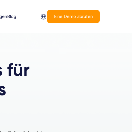
ngen
Blog
Eine Demo abrufen
 für
s